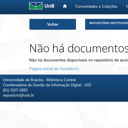
Comunidades e Coleções
Skip
REPOSITÓRIO INSTITUCIO
Voltar
navigation
Não há documento
Não há documentos disponíveis no repositório de acor
Página inicial do repositório
Universidade de Brasília - Biblioteca Central
Coordenadoria de Gestão da Informação Digital - GID
(61) 3107-2683
repositorio@unb.br