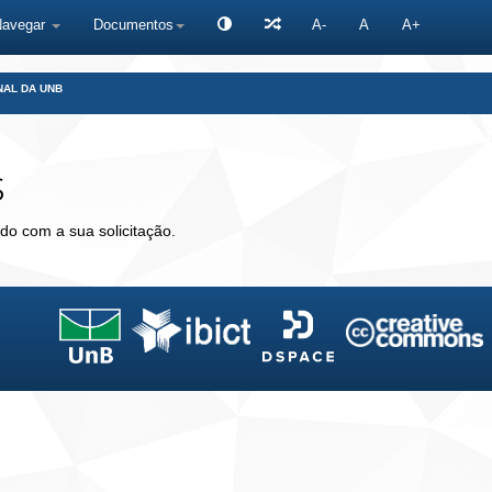
Navegar
Documentos
A-
A
A+
NAL DA UNB
s
do com a sua solicitação.