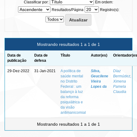
Classificar por:
Em ordem:
Resultados/Página
Registro(s):
Mostrando resultados 1 a 1 de 1
Data de
Data de
Título
Autor(es)
Orientador(es
publicação
defesa
29-Dez-2022
31-Jan-2021
A política de
Silva,
Díaz
saúde mental
Geucilene
Bermúdez,
no Distrito
Vieira
Ximena
Federal : um
Lopes da
Pamela
balanço à luz
Claudia
da reforma
psiquiátrica e
da visão
antimanicomial
Mostrando resultados 1 a 1 de 1