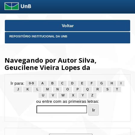
Skip
Voltar
navigation
REPOSITÓRIO INSTITUCIONAL DA UNB
Navegando por Autor Silva,
Geucilene Vieira Lopes da
Ir para:
0-9
A
B
C
D
E
F
G
H
I
J
K
L
M
N
O
P
Q
R
S
T
U
V
W
X
Y
Z
ou entre com as primeiras letras: