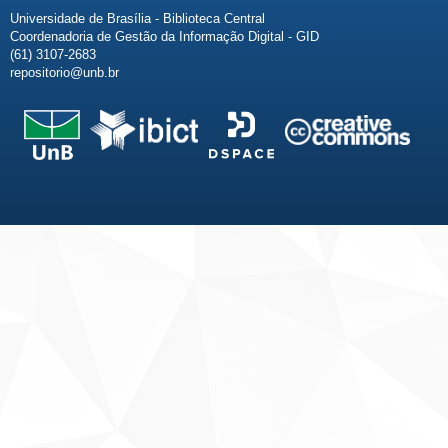
Universidade de Brasília - Biblioteca Central
Coordenadoria de Gestão da Informação Digital - GID
(61) 3107-2683
repositorio@unb.br
Fale conosco
Sobre