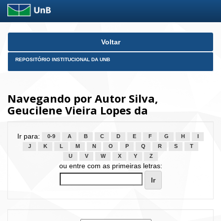
Skip
Voltar
navigation
REPOSITÓRIO INSTITUCIONAL DA UNB
Navegando por Autor Silva,
Geucilene Vieira Lopes da
Ir para:
0-9
A
B
C
D
E
F
G
H
I
J
K
L
M
N
O
P
Q
R
S
T
U
V
W
X
Y
Z
ou entre com as primeiras letras: