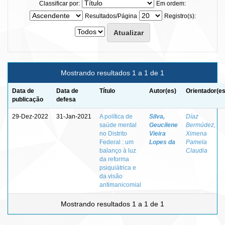
Classificar por:
Em ordem:
Resultados/Página
Registro(s):
Mostrando resultados 1 a 1 de 1
Data de
Data de
Título
Autor(es)
Orientador(es
publicação
defesa
29-Dez-2022
31-Jan-2021
A política de
Silva,
Díaz
saúde mental
Geucilene
Bermúdez,
no Distrito
Vieira
Ximena
Federal : um
Lopes da
Pamela
balanço à luz
Claudia
da reforma
psiquiátrica e
da visão
antimanicomial
Mostrando resultados 1 a 1 de 1