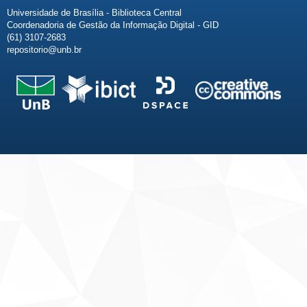
Universidade de Brasília - Biblioteca Central
Coordenadoria de Gestão da Informação Digital - GID
(61) 3107-2683
repositorio@unb.br
Fale conosco
Sobre