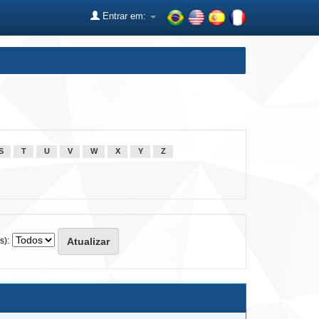
Entrar em:
S
T
U
V
W
X
Y
Z
s):