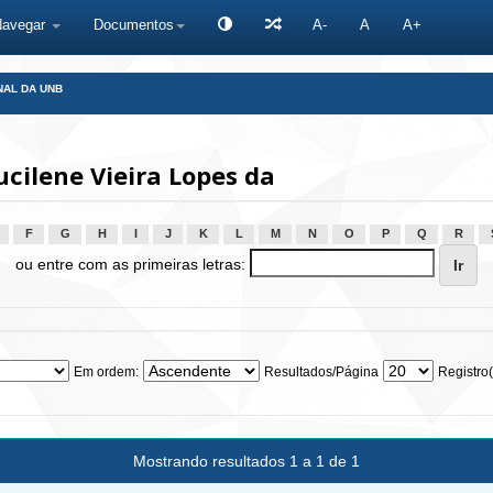
Navegar
Documentos
A-
A
A+
NAL DA UNB
cilene Vieira Lopes da
F
G
H
I
J
K
L
M
N
O
P
Q
R
ou entre com as primeiras letras:
Em ordem:
Resultados/Página
Registro(
Mostrando resultados 1 a 1 de 1