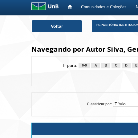
Comunidades e Coleções
Skip
REPOSITÓRIO INSTITUCIO
Voltar
navigation
Navegando por Autor Silva, Geu
Ir para:
0-9
A
B
C
D
E
Classificar por: