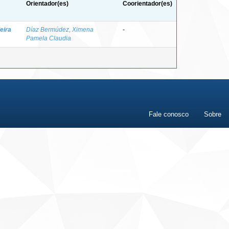
Orientador(es)
Coorientador(es)
eira
Díaz Bermúdez, Ximena
-
Pamela Claudia
Fale conosco
Sobre