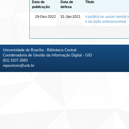
Data de
Data de
Título
publicação
defesa
29-Dez-2022
31-Jan-2021
A política de saúde mental n
e da visão antimanicomial
Universidade de Brasília - Biblioteca Central
Coordenadoria de Gestão da Informação Digital - GID
(61) 3107-2683
repositorio@unb.br