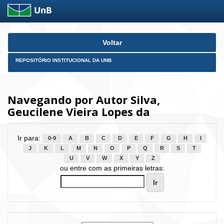
Skip
Voltar
navigation
REPOSITÓRIO INSTITUCIONAL DA UNB
Navegando por Autor Silva,
Geucilene Vieira Lopes da
Ir para:
0-9
A
B
C
D
E
F
G
H
I
J
K
L
M
N
O
P
Q
R
S
T
U
V
W
X
Y
Z
ou entre com as primeiras letras: