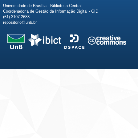
Universidade de Brasília - Biblioteca Central
Coordenadoria de Gestão da Informação Digital - GID
(61) 3107-2683
repositorio@unb.br
Fale conosco
Sobre