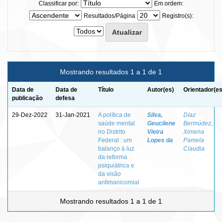
Classificar por:
Em ordem:
Resultados/Página
Registro(s):
Mostrando resultados 1 a 1 de 1
Data de
Data de
Título
Autor(es)
Orientador(es
publicação
defesa
29-Dez-2022
31-Jan-2021
A política de
Silva,
Díaz
saúde mental
Geucilene
Bermúdez,
no Distrito
Vieira
Ximena
Federal : um
Lopes da
Pamela
balanço à luz
Claudia
da reforma
psiquiátrica e
da visão
antimanicomial
Mostrando resultados 1 a 1 de 1