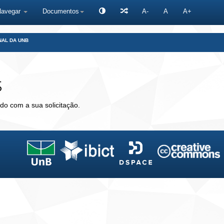
Navegar
Documentos
A-
A
A+
NAL DA UNB
s
do com a sua solicitação.