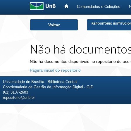
Comunidades e Coleções
Skip
REPOSITÓRIO INSTITUCIO
Voltar
navigation
Não há documento
Não há documentos disponíveis no repositório de acor
Página inicial do repositório
Universidade de Brasília - Biblioteca Central
Coordenadoria de Gestão da Informação Digital - GID
(61) 3107-2683
repositorio@unb.br