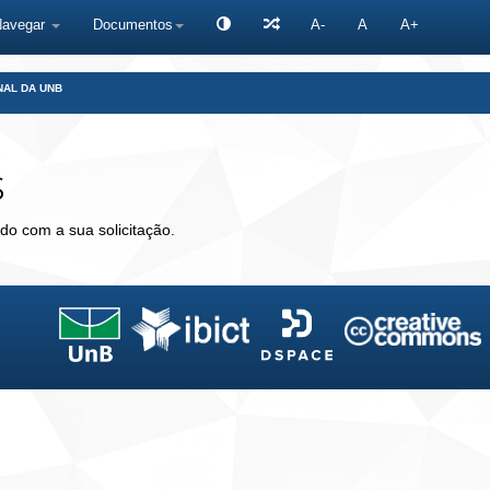
Navegar
Documentos
A-
A
A+
NAL DA UNB
s
do com a sua solicitação.