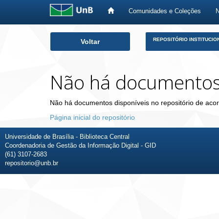
Comunidades e Coleções
Skip
REPOSITÓRIO INSTITUCIO
Voltar
navigation
Não há documento
Não há documentos disponíveis no repositório de acor
Página inicial do repositório
Universidade de Brasília - Biblioteca Central
Coordenadoria de Gestão da Informação Digital - GID
(61) 3107-2683
repositorio@unb.br