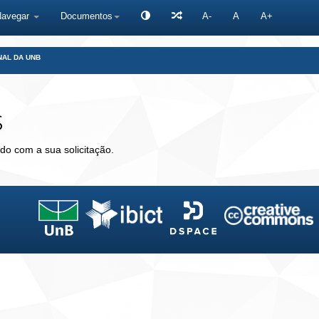
Navegar
Documentos
A-
A
A+
NAL DA UNB
s
do com a sua solicitação.