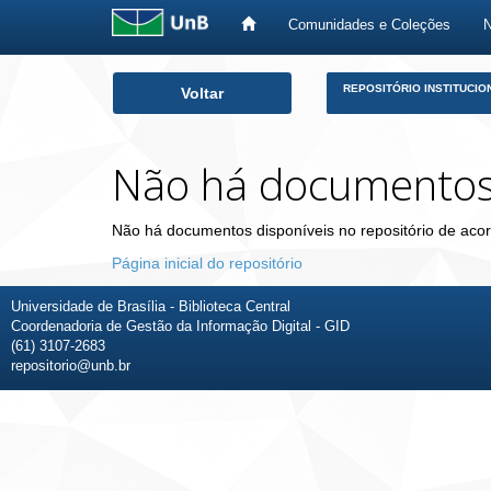
Comunidades e Coleções
Skip
REPOSITÓRIO INSTITUCIO
Voltar
navigation
Não há documento
Não há documentos disponíveis no repositório de acor
Página inicial do repositório
Universidade de Brasília - Biblioteca Central
Coordenadoria de Gestão da Informação Digital - GID
(61) 3107-2683
repositorio@unb.br