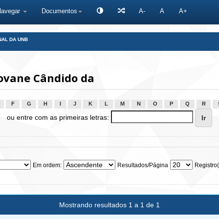
Navegar
Documentos
A-
A
A+
NAL DA UNB
eovane Cândido da
F
G
H
I
J
K
L
M
N
O
P
Q
R
ou entre com as primeiras letras:
Em ordem:
Resultados/Página
Registro(
Mostrando resultados 1 a 1 de 1