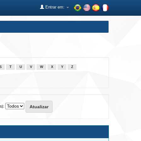
Entrar em:
S
T
U
V
W
X
Y
Z
s):