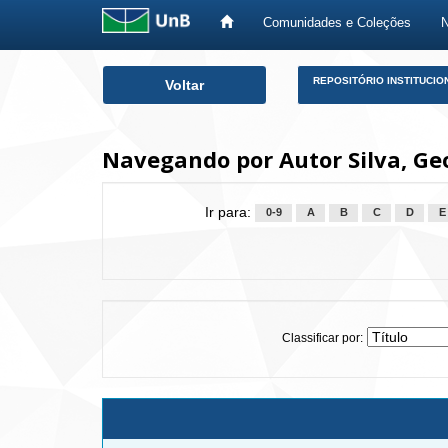
Comunidades e Coleções
Skip
REPOSITÓRIO INSTITUCIO
Voltar
navigation
Navegando por Autor Silva, G
Ir para:
0-9
A
B
C
D
E
Classificar por: