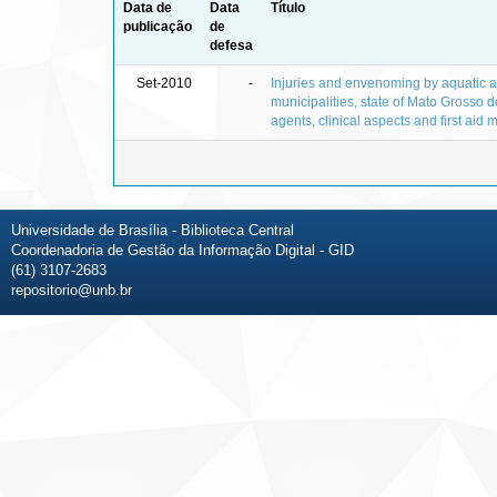
Data de
Data
Título
publicação
de
defesa
Set-2010
-
Injuries and envenoming by aquatic 
municipalities, state of Mato Grosso do 
agents, clinical aspects and first aid
Universidade de Brasília - Biblioteca Central
Coordenadoria de Gestão da Informação Digital - GID
(61) 3107-2683
repositorio@unb.br