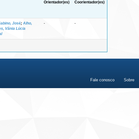
Orientador(es)
Coorientador(es)
Sabino, José
;
Alho,
-
-
s, Vânia Lúcia
al
Fale conosco
Sobre