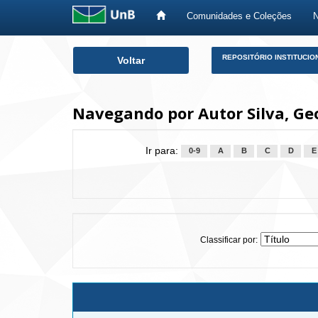
Comunidades e Coleções
Skip
REPOSITÓRIO INSTITUCIO
Voltar
navigation
Navegando por Autor Silva, G
Ir para:
0-9
A
B
C
D
E
Classificar por: