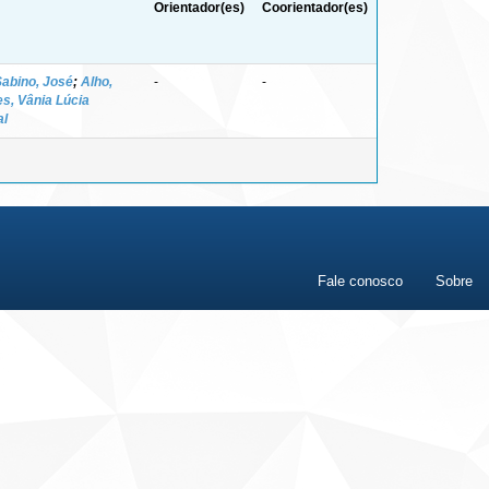
Orientador(es)
Coorientador(es)
Sabino, José
;
Alho,
-
-
s, Vânia Lúcia
al
Fale conosco
Sobre