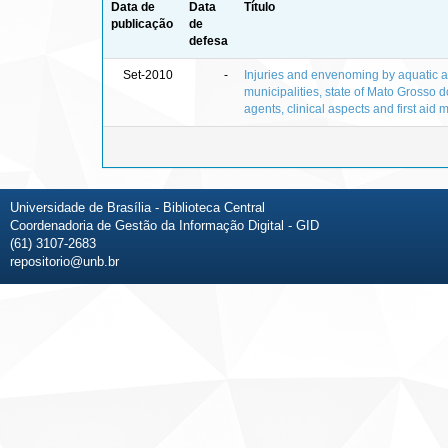
Data de
Data
Título
publicação
de
defesa
Set-2010
-
Injuries and envenoming by aquatic 
municipalities, state of Mato Grosso do 
agents, clinical aspects and first aid
Universidade de Brasília - Biblioteca Central
Coordenadoria de Gestão da Informação Digital - GID
(61) 3107-2683
repositorio@unb.br