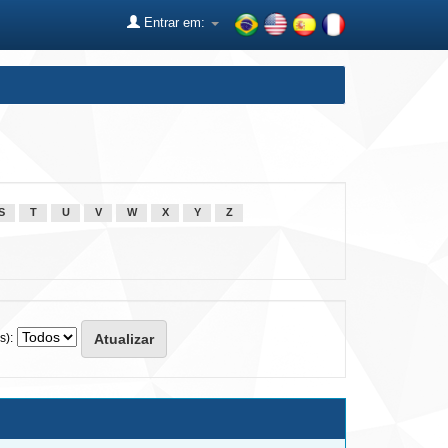
Entrar em:
S
T
U
V
W
X
Y
Z
s):