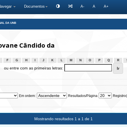
Navegar
Documentos
A-
A
A+
NAL DA UNB
eovane Cândido da
F
G
H
I
J
K
L
M
N
O
P
Q
R
ou entre com as primeiras letras:
Em ordem:
Resultados/Página
Registro(
Mostrando resultados 1 a 1 de 1