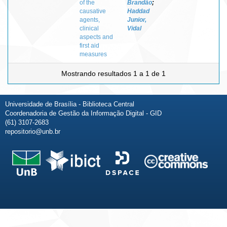
of the
Brandão
;
causative
Haddad
agents,
Junior,
clinical
Vidal
aspects and
first aid
measures
Mostrando resultados 1 a 1 de 1
Universidade de Brasília - Biblioteca Central
Coordenadoria de Gestão da Informação Digital - GID
(61) 3107-2683
repositorio@unb.br
Fale conosco