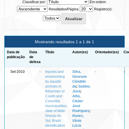
Classificar por:
Em ordem:
Resultados/Página
Registro(s):
Mostrando resultados 1 a 1 de 1
Data de
Data
Título
Autor(es)
Orientador(es)
Coo
publicação
de
defesa
Set-2010
-
Injuries and
Silva,
-
-
envenoming
Geovane
by aquatic
Cândido
animals in
da
;
Sabino,
fishermen of
José
;
Coxim and
Alho,
Corumbá
Cleber
municipalities,
José
state of Mato
Rodrigues
;
Grosso do
Nunes,
Sul, Brazil :
Vânia
identification
Lúcia