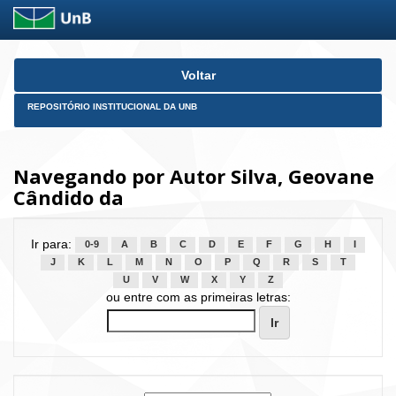
Skip
Voltar
navigation
REPOSITÓRIO INSTITUCIONAL DA UNB
Navegando por Autor Silva, Geovane
Cândido da
Ir para:
0-9
A
B
C
D
E
F
G
H
I
J
K
L
M
N
O
P
Q
R
S
T
U
V
W
X
Y
Z
ou entre com as primeiras letras: