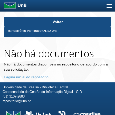
Skip
Voltar
navigation
REPOSITÓRIO INSTITUCIONAL DA UNB
Não há documentos
Não há documentos disponíveis no repositório de acordo com a
sua solicitação.
Página inicial do repositório
Universidade de Brasília - Biblioteca Central
Coordenadoria de Gestão da Informação Digital - GID
(61) 3107-2683
repositorio@unb.br