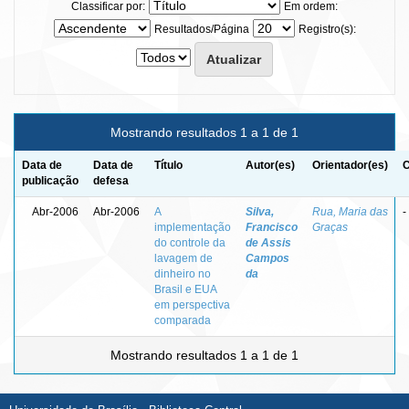
Classificar por:
Em ordem:
Resultados/Página
Registro(s):
Mostrando resultados 1 a 1 de 1
Data de
Data de
Título
Autor(es)
Orientador(es)
C
publicação
defesa
Abr-2006
Abr-2006
A
Silva,
Rua, Maria das
-
implementação
Francisco
Graças
do controle da
de Assis
lavagem de
Campos
dinheiro no
da
Brasil e EUA
em perspectiva
comparada
Mostrando resultados 1 a 1 de 1