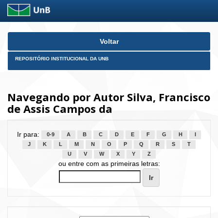
Skip
Voltar
navigation
REPOSITÓRIO INSTITUCIONAL DA UNB
Navegando por Autor Silva, Francisco
de Assis Campos da
Ir para:
0-9
A
B
C
D
E
F
G
H
I
J
K
L
M
N
O
P
Q
R
S
T
U
V
W
X
Y
Z
ou entre com as primeiras letras: