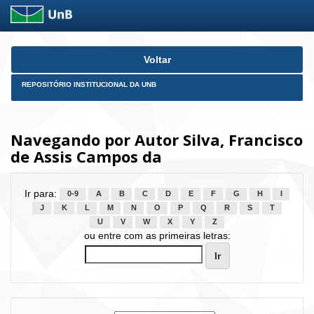
Skip
Voltar
navigation
REPOSITÓRIO INSTITUCIONAL DA UNB
Navegando por Autor Silva, Francisco
de Assis Campos da
Ir para:
0-9
A
B
C
D
E
F
G
H
I
J
K
L
M
N
O
P
Q
R
S
T
U
V
W
X
Y
Z
ou entre com as primeiras letras: