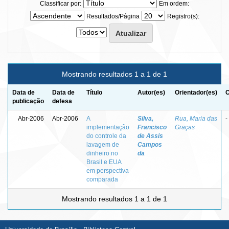
Classificar por:
Em ordem:
Resultados/Página
Registro(s):
Mostrando resultados 1 a 1 de 1
Data de
Data de
Título
Autor(es)
Orientador(es)
C
publicação
defesa
Abr-2006
Abr-2006
A
Silva,
Rua, Maria das
-
implementação
Francisco
Graças
do controle da
de Assis
lavagem de
Campos
dinheiro no
da
Brasil e EUA
em perspectiva
comparada
Mostrando resultados 1 a 1 de 1