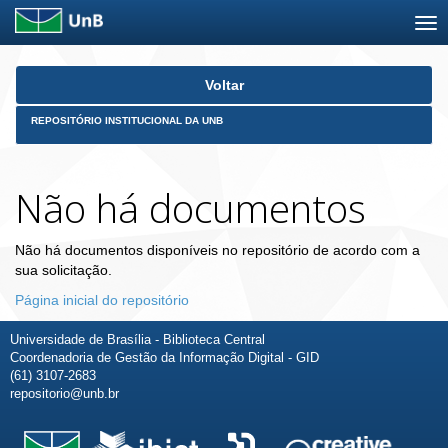
Skip
Voltar
navigation
REPOSITÓRIO INSTITUCIONAL DA UNB
Não há documentos
Não há documentos disponíveis no repositório de acordo com a
sua solicitação.
Página inicial do repositório
Universidade de Brasília - Biblioteca Central
Coordenadoria de Gestão da Informação Digital - GID
(61) 3107-2683
repositorio@unb.br