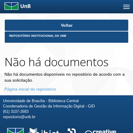
Skip
Voltar
navigation
REPOSITÓRIO INSTITUCIONAL DA UNB
Não há documentos
Não há documentos disponíveis no repositório de acordo com a
sua solicitação.
Página inicial do repositório
Universidade de Brasília - Biblioteca Central
Coordenadoria de Gestão da Informação Digital - GID
(61) 3107-2683
repositorio@unb.br