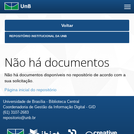
Skip
Voltar
navigation
REPOSITÓRIO INSTITUCIONAL DA UNB
Não há documentos
Não há documentos disponíveis no repositório de acordo com a
sua solicitação.
Página inicial do repositório
Universidade de Brasília - Biblioteca Central
Coordenadoria de Gestão da Informação Digital - GID
(61) 3107-2683
repositorio@unb.br