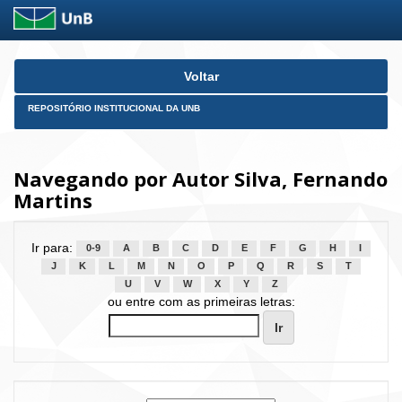
Skip
Voltar
navigation
REPOSITÓRIO INSTITUCIONAL DA UNB
Navegando por Autor Silva, Fernando
Martins
Ir para:
0-9
A
B
C
D
E
F
G
H
I
J
K
L
M
N
O
P
Q
R
S
T
U
V
W
X
Y
Z
ou entre com as primeiras letras: