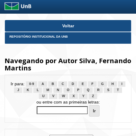
Skip
Voltar
navigation
REPOSITÓRIO INSTITUCIONAL DA UNB
Navegando por Autor Silva, Fernando
Martins
Ir para:
0-9
A
B
C
D
E
F
G
H
I
J
K
L
M
N
O
P
Q
R
S
T
U
V
W
X
Y
Z
ou entre com as primeiras letras: