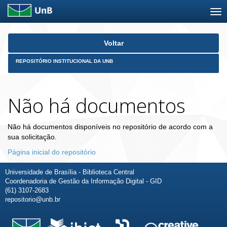
Skip
Voltar
navigation
REPOSITÓRIO INSTITUCIONAL DA UNB
Não há documentos
Não há documentos disponíveis no repositório de acordo com a
sua solicitação.
Página inicial do repositório
Universidade de Brasília - Biblioteca Central
Coordenadoria de Gestão da Informação Digital - GID
(61) 3107-2683
repositorio@unb.br