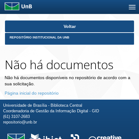
Skip
Voltar
navigation
REPOSITÓRIO INSTITUCIONAL DA UNB
Não há documentos
Não há documentos disponíveis no repositório de acordo com a
sua solicitação.
Página inicial do repositório
Universidade de Brasília - Biblioteca Central
Coordenadoria de Gestão da Informação Digital - GID
(61) 3107-2683
repositorio@unb.br