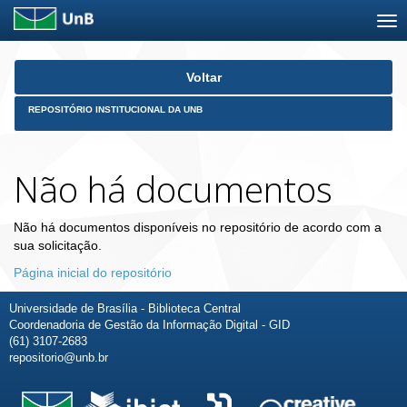
Skip
Voltar
navigation
REPOSITÓRIO INSTITUCIONAL DA UNB
Não há documentos
Não há documentos disponíveis no repositório de acordo com a
sua solicitação.
Página inicial do repositório
Universidade de Brasília - Biblioteca Central
Coordenadoria de Gestão da Informação Digital - GID
(61) 3107-2683
repositorio@unb.br