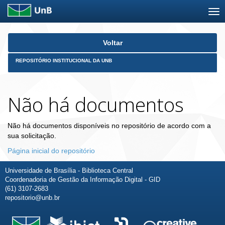
Skip
Voltar
navigation
REPOSITÓRIO INSTITUCIONAL DA UNB
Não há documentos
Não há documentos disponíveis no repositório de acordo com a
sua solicitação.
Página inicial do repositório
Universidade de Brasília - Biblioteca Central
Coordenadoria de Gestão da Informação Digital - GID
(61) 3107-2683
repositorio@unb.br