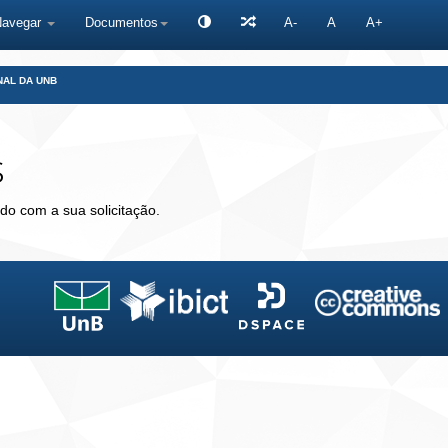
Navegar
Documentos
A-
A
A+
NAL DA UNB
s
do com a sua solicitação.