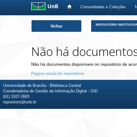
Comunidades e Coleções
Skip
REPOSITÓRIO INSTITUCIO
Voltar
navigation
Não há documento
Não há documentos disponíveis no repositório de acor
Página inicial do repositório
Universidade de Brasília - Biblioteca Central
Coordenadoria de Gestão da Informação Digital - GID
(61) 3107-2683
repositorio@unb.br