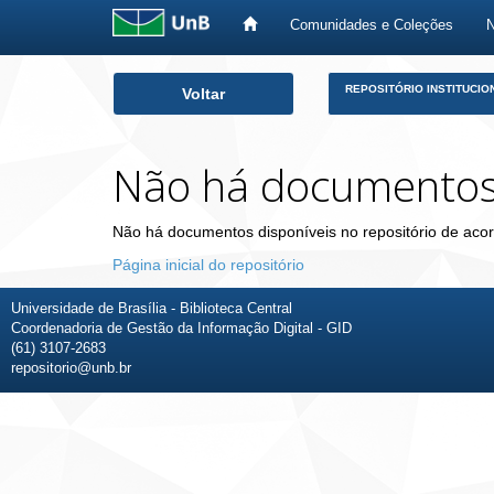
Comunidades e Coleções
Skip
REPOSITÓRIO INSTITUCIO
Voltar
navigation
Não há documento
Não há documentos disponíveis no repositório de acor
Página inicial do repositório
Universidade de Brasília - Biblioteca Central
Coordenadoria de Gestão da Informação Digital - GID
(61) 3107-2683
repositorio@unb.br