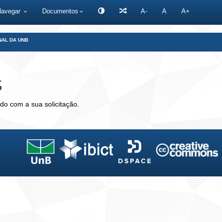
Navegar
Documentos
A-
A
A+
NAL DA UNB
s
do com a sua solicitação.