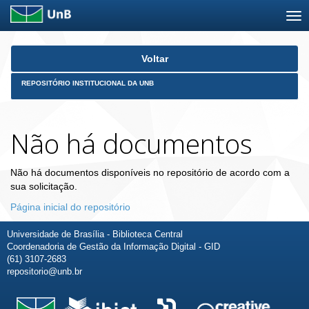
Skip
Voltar
navigation
REPOSITÓRIO INSTITUCIONAL DA UNB
Não há documentos
Não há documentos disponíveis no repositório de acordo com a
sua solicitação.
Página inicial do repositório
Universidade de Brasília - Biblioteca Central
Coordenadoria de Gestão da Informação Digital - GID
(61) 3107-2683
repositorio@unb.br