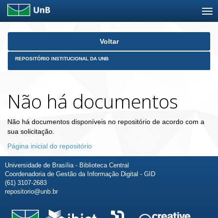
Skip
Voltar
navigation
REPOSITÓRIO INSTITUCIONAL DA UNB
Não há documentos
Não há documentos disponíveis no repositório de acordo com a
sua solicitação.
Página inicial do repositório
Universidade de Brasília - Biblioteca Central
Coordenadoria de Gestão da Informação Digital - GID
(61) 3107-2683
repositorio@unb.br