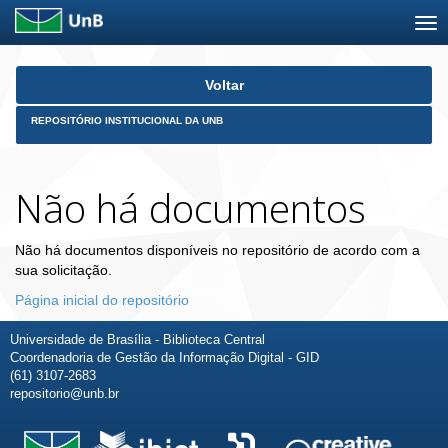
Skip
Voltar
navigation
REPOSITÓRIO INSTITUCIONAL DA UNB
Não há documentos
Não há documentos disponíveis no repositório de acordo com a
sua solicitação.
Página inicial do repositório
Universidade de Brasília - Biblioteca Central
Coordenadoria de Gestão da Informação Digital - GID
(61) 3107-2683
repositorio@unb.br