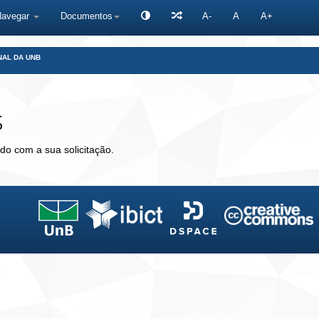
Navegar
Documentos
A-
A
A+
NAL DA UNB
s
do com a sua solicitação.