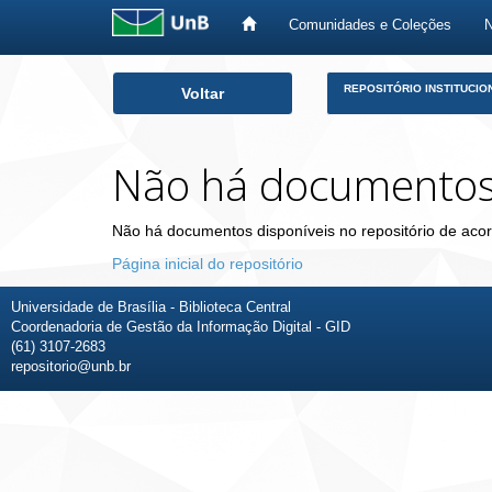
Comunidades e Coleções
Skip
REPOSITÓRIO INSTITUCIO
Voltar
navigation
Não há documento
Não há documentos disponíveis no repositório de acor
Página inicial do repositório
Universidade de Brasília - Biblioteca Central
Coordenadoria de Gestão da Informação Digital - GID
(61) 3107-2683
repositorio@unb.br