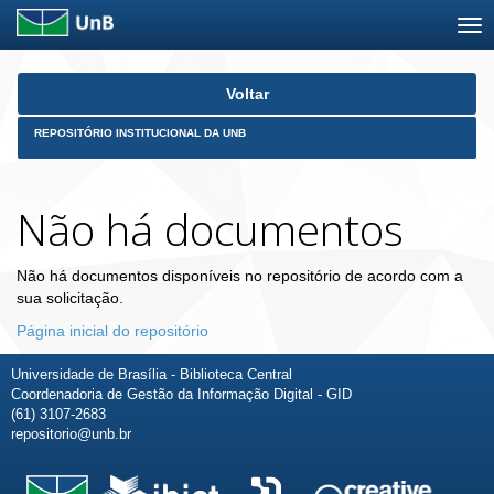
Skip
Voltar
navigation
REPOSITÓRIO INSTITUCIONAL DA UNB
Não há documentos
Não há documentos disponíveis no repositório de acordo com a
sua solicitação.
Página inicial do repositório
Universidade de Brasília - Biblioteca Central
Coordenadoria de Gestão da Informação Digital - GID
(61) 3107-2683
repositorio@unb.br