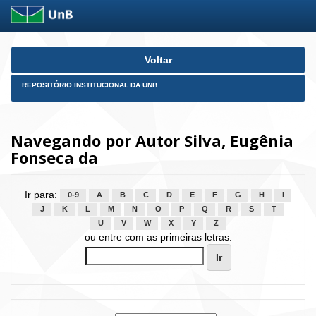
Skip
Voltar
navigation
REPOSITÓRIO INSTITUCIONAL DA UNB
Navegando por Autor Silva, Eugênia
Fonseca da
Ir para:
0-9
A
B
C
D
E
F
G
H
I
J
K
L
M
N
O
P
Q
R
S
T
U
V
W
X
Y
Z
ou entre com as primeiras letras: