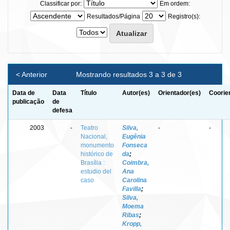
Classificar por:
Em ordem:
Resultados/Página
Registro(s):
< Anterior
Mostrando resultados 3 a 3 de 3
Data de
Data
Título
Autor(es)
Orientador(es)
Coorie
publicação
de
defesa
2003
-
Teatro
Silva,
-
-
Nacional,
Eugênia
monumento
Fonseca
histórico de
da
;
Brasília :
Coimbra,
estudio del
Ana
caso
Carolina
Favilla
;
Silva,
Moema
Ribas
;
Kropp,