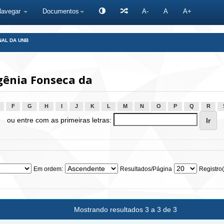
Navegar
Documentos
A-
A
A+
NAL DA UNB
gênia Fonseca da
F
G
H
I
J
K
L
M
N
O
P
Q
R
ou entre com as primeiras letras:
Em ordem:
Resultados/Página
Registro(
Mostrando resultados 3 a 3 de 3