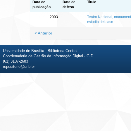
Data de
Data de
Título
publicação
defesa
2003
-
Teatro Nacional, monumento 
estudio del caso
< Anterior
Universidade de Brasília - Biblioteca Central
Coordenadoria de Gestão da Informação Digital - GID
(61) 3107-2683
repositorio@unb.br