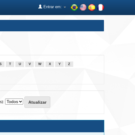
Entrar em:
S
T
U
V
W
X
Y
Z
s):