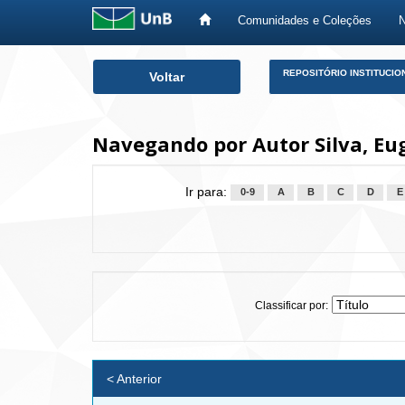
Comunidades e Coleções
Skip
REPOSITÓRIO INSTITUCIO
Voltar
navigation
Navegando por Autor Silva, Eu
Ir para:
0-9
A
B
C
D
E
Classificar por:
< Anterior