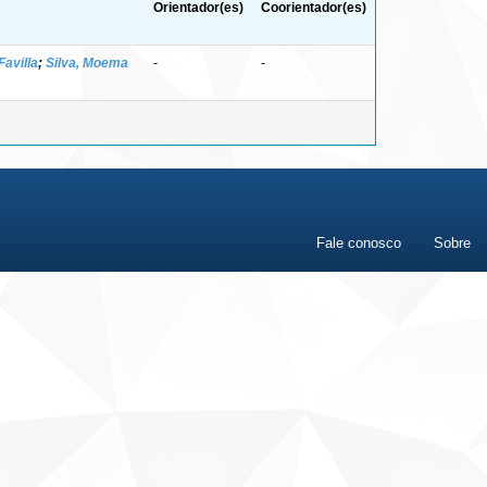
Orientador(es)
Coorientador(es)
Favilla
;
Silva, Moema
-
-
Fale conosco
Sobre