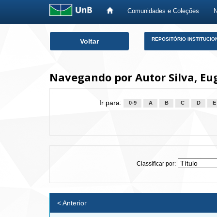
Comunidades e Coleções
Skip
REPOSITÓRIO INSTITUCIO
Voltar
navigation
Navegando por Autor Silva, Eu
Ir para:
0-9
A
B
C
D
E
Classificar por:
< Anterior