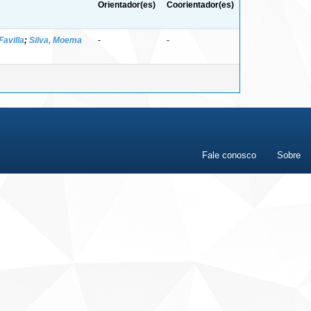
Orientador(es)
Coorientador(es)
Favilla
;
Silva, Moema
-
-
Fale conosco
Sobre