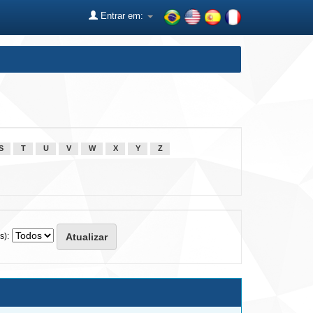
Entrar em:
S
T
U
V
W
X
Y
Z
s):