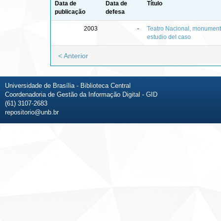
Data de
Data de
Título
publicação
defesa
2003
-
Teatro Nacional, monumento 
estudio del caso
< Anterior
Universidade de Brasília - Biblioteca Central
Coordenadoria de Gestão da Informação Digital - GID
(61) 3107-2683
repositorio@unb.br