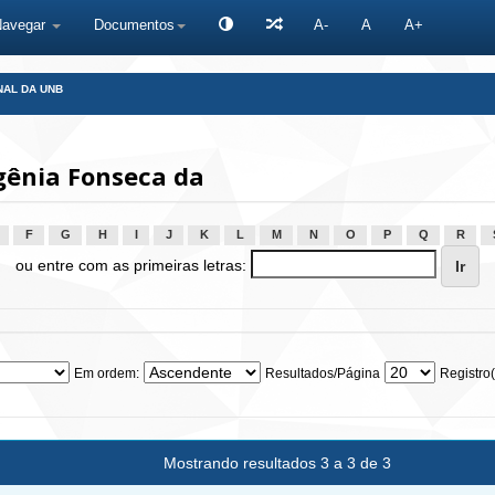
Navegar
Documentos
A-
A
A+
NAL DA UNB
gênia Fonseca da
F
G
H
I
J
K
L
M
N
O
P
Q
R
ou entre com as primeiras letras:
Em ordem:
Resultados/Página
Registro(
Mostrando resultados 3 a 3 de 3