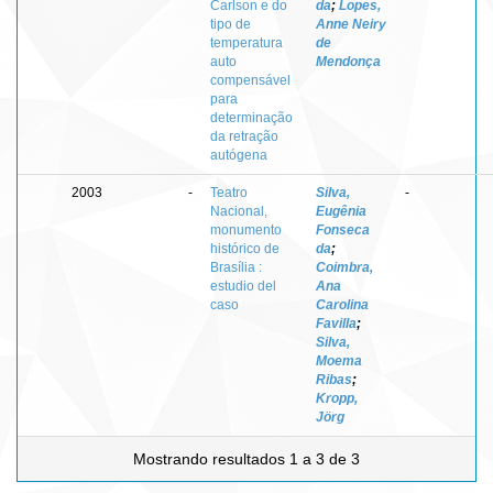
Carlson e do
da
;
Lopes,
tipo de
Anne Neiry
temperatura
de
auto
Mendonça
compensável
para
determinação
da retração
autógena
2003
-
Teatro
Silva,
-
Nacional,
Eugênia
monumento
Fonseca
histórico de
da
;
Brasília :
Coimbra,
estudio del
Ana
caso
Carolina
Favilla
;
Silva,
Moema
Ribas
;
Kropp,
Jörg
Mostrando resultados 1 a 3 de 3