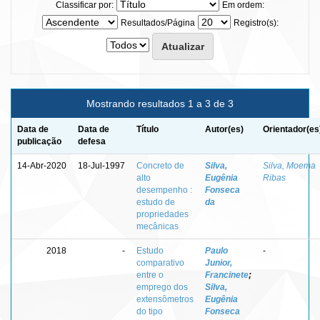
Classificar por:
Em ordem:
Resultados/Página
Registro(s):
Mostrando resultados 1 a 3 de 3
Data de
Data de
Título
Autor(es)
Orientador(es
publicação
defesa
14-Abr-2020
18-Jul-1997
Concreto de
Silva,
Silva, Moema
alto
Eugênia
Ribas
desempenho :
Fonseca
estudo de
da
propriedades
mecânicas
2018
-
Estudo
Paulo
-
comparativo
Junior,
entre o
Francinete
;
emprego dos
Silva,
extensômetros
Eugênia
do tipo
Fonseca