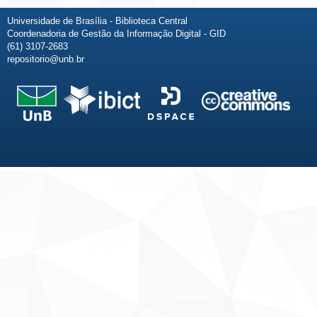
Universidade de Brasília - Biblioteca Central
Coordenadoria de Gestão da Informação Digital - GID
(61) 3107-2683
repositorio@unb.br
Fale conosco
Sobre