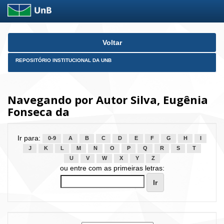
Skip
Voltar
navigation
REPOSITÓRIO INSTITUCIONAL DA UNB
Navegando por Autor Silva, Eugênia
Fonseca da
Ir para:
0-9
A
B
C
D
E
F
G
H
I
J
K
L
M
N
O
P
Q
R
S
T
U
V
W
X
Y
Z
ou entre com as primeiras letras: