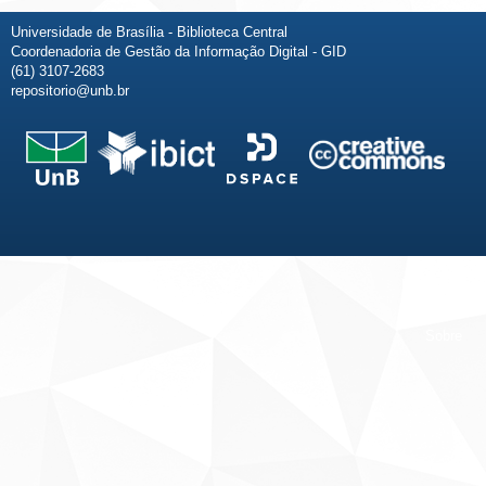
Universidade de Brasília - Biblioteca Central
Coordenadoria de Gestão da Informação Digital - GID
(61) 3107-2683
repositorio@unb.br
Fale conosco
Sobre