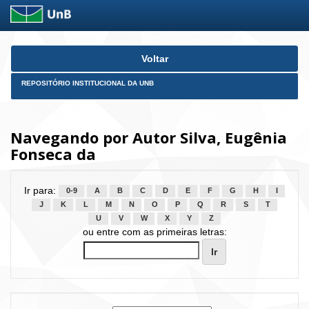
Skip
Voltar
navigation
REPOSITÓRIO INSTITUCIONAL DA UNB
Navegando por Autor Silva, Eugênia
Fonseca da
Ir para:
0-9
A
B
C
D
E
F
G
H
I
J
K
L
M
N
O
P
Q
R
S
T
U
V
W
X
Y
Z
ou entre com as primeiras letras: