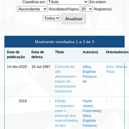
Classificar por:
Em ordem:
Resultados/Página
Registro(s):
Mostrando resultados 1 a 3 de 3
Data de
Data de
Título
Autor(es)
Orientador(es
publicação
defesa
14-Abr-2020
18-Jul-1997
Concreto de
Silva,
Silva, Moema
alto
Eugênia
Ribas
desempenho :
Fonseca
estudo de
da
propriedades
mecânicas
2018
-
Estudo
Paulo
-
comparativo
Junior,
entre o
Francinete
;
emprego dos
Silva,
extensômetros
Eugênia
do tipo
Fonseca