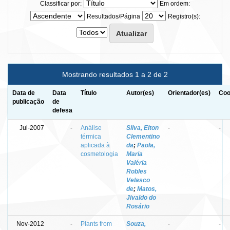
Classificar por:
Em ordem:
Resultados/Página
Registro(s):
Mostrando resultados 1 a 2 de 2
Data de
Data
Título
Autor(es)
Orientador(es)
Coo
publicação
de
defesa
Jul-2007
-
Análise
Silva, Elton
-
-
térmica
Clementino
aplicada à
da
;
Paola,
cosmetologia
Maria
Valéria
Robles
Velasco
de
;
Matos,
Jivaldo do
Rosário
Nov-2012
-
Plants from
Souza,
-
-