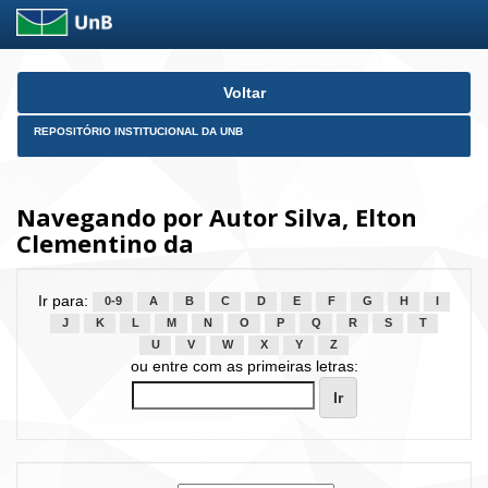
Skip
Voltar
navigation
REPOSITÓRIO INSTITUCIONAL DA UNB
Navegando por Autor Silva, Elton
Clementino da
Ir para:
0-9
A
B
C
D
E
F
G
H
I
J
K
L
M
N
O
P
Q
R
S
T
U
V
W
X
Y
Z
ou entre com as primeiras letras: