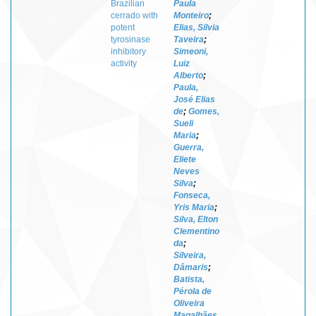
Brazilian
Paula
cerrado with
Monteiro
;
potent
Elias, Silvia
tyrosinase
Taveira
;
inhibitory
Simeoni,
activity
Luiz
Alberto
;
Paula,
José Elias
de
;
Gomes,
Sueli
Maria
;
Guerra,
Eliete
Neves
Silva
;
Fonseca,
Yris Maria
;
Silva, Elton
Clementino
da
;
Silveira,
Dâmaris
;
Batista,
Pérola de
Oliveira
Magalhães