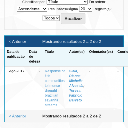
Classificar por:
Em ordem:
Resultados/Página
Registro(s):
< Anterior
Mostrando resultados 2 a 2 de 2
Data de
Data
Título
Autor(es)
Orientador(es)
Coorie
publicação
de
defesa
Ago-2017
-
Response of
Silva,
-
-
fish
Dianne
communities
Michelle
to intense
Alves da
;
drought in
Teresa,
brazilian
Fabrício
savanna
Barreto
streams
< Anterior
Mostrando resultados 2 a 2 de 2