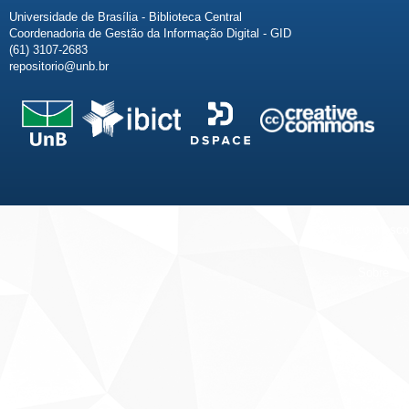
Universidade de Brasília - Biblioteca Central
Coordenadoria de Gestão da Informação Digital - GID
(61) 3107-2683
repositorio@unb.br
Fale conosco
Sobre