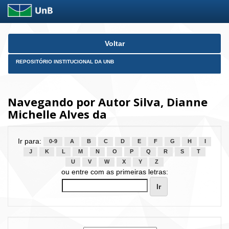
Skip
Voltar
navigation
REPOSITÓRIO INSTITUCIONAL DA UNB
Navegando por Autor Silva, Dianne
Michelle Alves da
Ir para:
0-9
A
B
C
D
E
F
G
H
I
J
K
L
M
N
O
P
Q
R
S
T
U
V
W
X
Y
Z
ou entre com as primeiras letras: