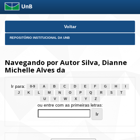
Skip
Voltar
navigation
REPOSITÓRIO INSTITUCIONAL DA UNB
Navegando por Autor Silva, Dianne
Michelle Alves da
Ir para:
0-9
A
B
C
D
E
F
G
H
I
J
K
L
M
N
O
P
Q
R
S
T
U
V
W
X
Y
Z
ou entre com as primeiras letras: