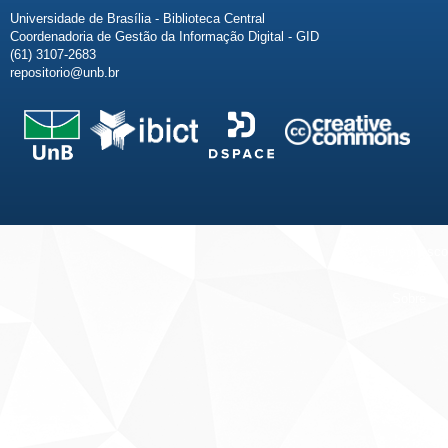
Universidade de Brasília - Biblioteca Central
Coordenadoria de Gestão da Informação Digital - GID
(61) 3107-2683
repositorio@unb.br
Fale conosco
Sobre