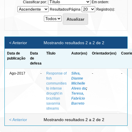
Classificar por:
Em ordem:
Resultados/Página
Registro(s):
< Anterior
Mostrando resultados 2 a 2 de 2
Data de
Data
Título
Autor(es)
Orientador(es)
Coorie
publicação
de
defesa
Ago-2017
-
Response of
Silva,
-
-
fish
Dianne
communities
Michelle
to intense
Alves da
;
drought in
Teresa,
brazilian
Fabrício
savanna
Barreto
streams
< Anterior
Mostrando resultados 2 a 2 de 2