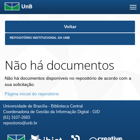
Skip
Voltar
navigation
REPOSITÓRIO INSTITUCIONAL DA UNB
Não há documentos
Não há documentos disponíveis no repositório de acordo com a
sua solicitação.
Página inicial do repositório
Universidade de Brasília - Biblioteca Central
Coordenadoria de Gestão da Informação Digital - GID
(61) 3107-2683
repositorio@unb.br