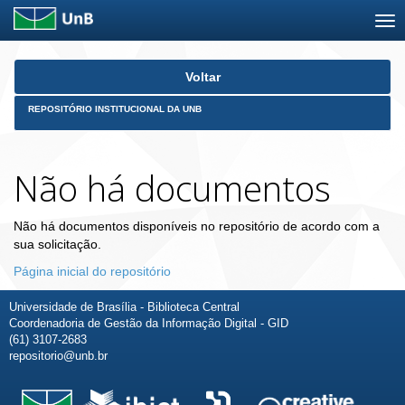
Skip
Voltar
navigation
REPOSITÓRIO INSTITUCIONAL DA UNB
Não há documentos
Não há documentos disponíveis no repositório de acordo com a
sua solicitação.
Página inicial do repositório
Universidade de Brasília - Biblioteca Central
Coordenadoria de Gestão da Informação Digital - GID
(61) 3107-2683
repositorio@unb.br