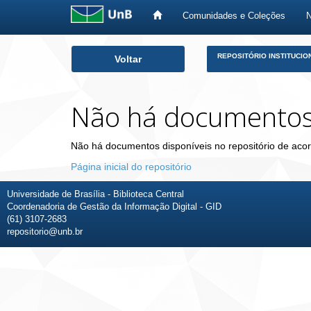
Comunidades e Coleções
Skip
REPOSITÓRIO INSTITUCIO
Voltar
navigation
Não há documento
Não há documentos disponíveis no repositório de acor
Página inicial do repositório
Universidade de Brasília - Biblioteca Central
Coordenadoria de Gestão da Informação Digital - GID
(61) 3107-2683
repositorio@unb.br