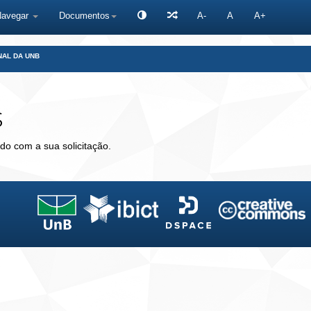
Navegar
Documentos
A-
A
A+
NAL DA UNB
s
do com a sua solicitação.