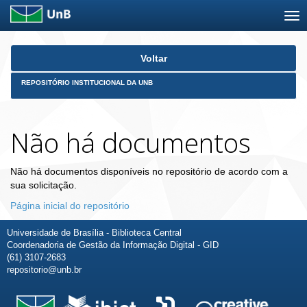
Skip
Voltar
navigation
REPOSITÓRIO INSTITUCIONAL DA UNB
Não há documentos
Não há documentos disponíveis no repositório de acordo com a
sua solicitação.
Página inicial do repositório
Universidade de Brasília - Biblioteca Central
Coordenadoria de Gestão da Informação Digital - GID
(61) 3107-2683
repositorio@unb.br