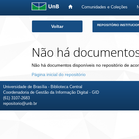
Comunidades e Coleções
Skip
REPOSITÓRIO INSTITUCIO
Voltar
navigation
Não há documento
Não há documentos disponíveis no repositório de acor
Página inicial do repositório
Universidade de Brasília - Biblioteca Central
Coordenadoria de Gestão da Informação Digital - GID
(61) 3107-2683
repositorio@unb.br