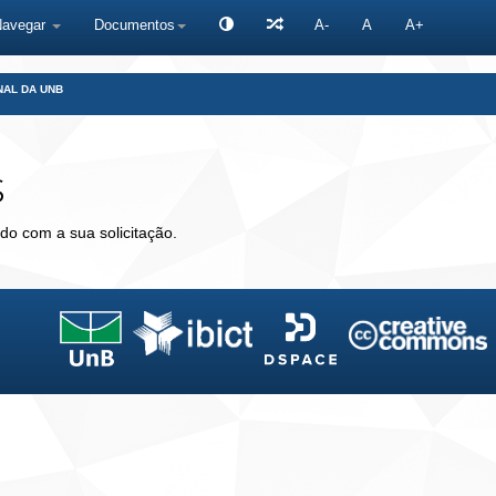
Navegar
Documentos
A-
A
A+
NAL DA UNB
s
do com a sua solicitação.