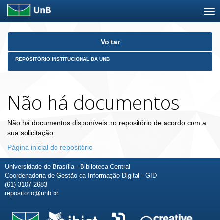
Skip
Voltar
navigation
REPOSITÓRIO INSTITUCIONAL DA UNB
Não há documentos
Não há documentos disponíveis no repositório de acordo com a
sua solicitação.
Página inicial do repositório
Universidade de Brasília - Biblioteca Central
Coordenadoria de Gestão da Informação Digital - GID
(61) 3107-2683
repositorio@unb.br