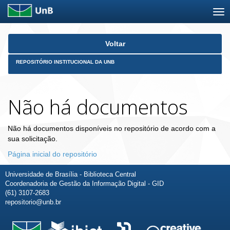
Skip
Voltar
navigation
REPOSITÓRIO INSTITUCIONAL DA UNB
Não há documentos
Não há documentos disponíveis no repositório de acordo com a
sua solicitação.
Página inicial do repositório
Universidade de Brasília - Biblioteca Central
Coordenadoria de Gestão da Informação Digital - GID
(61) 3107-2683
repositorio@unb.br