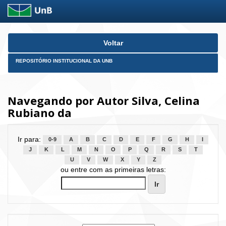
Skip
Voltar
navigation
REPOSITÓRIO INSTITUCIONAL DA UNB
Navegando por Autor Silva, Celina
Rubiano da
Ir para:
0-9
A
B
C
D
E
F
G
H
I
J
K
L
M
N
O
P
Q
R
S
T
U
V
W
X
Y
Z
ou entre com as primeiras letras: