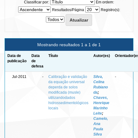
Classificar por:
Em ordem:
Resultados/Página
Registro(s):
Mostrando resultados 1 a 1 de 1
Data de
Data
Título
Autor(es)
Orientador(e
publicação
de
defesa
Jul-2011
-
Calibração e validação
Silva,
-
da equação universal
Celina
deperda de solos
Rubiano
modificada (musle)
da
;
utilizandodados
Chaves,
hidrossedimentológicos
Henrique
locais
Marinho
Leite
;
Camelo,
Ana
Paula
Silva