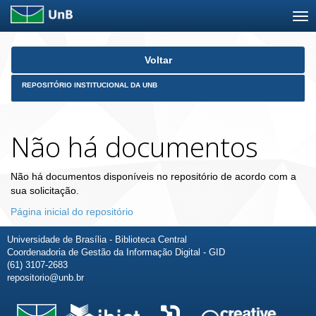
Skip
Voltar
navigation
REPOSITÓRIO INSTITUCIONAL DA UNB
Não há documentos
Não há documentos disponíveis no repositório de acordo com a
sua solicitação.
Página inicial do repositório
Universidade de Brasília - Biblioteca Central
Coordenadoria de Gestão da Informação Digital - GID
(61) 3107-2683
repositorio@unb.br