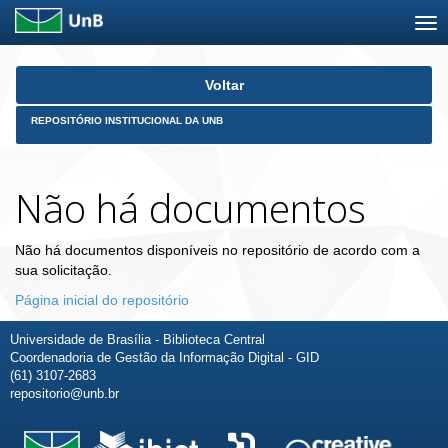
Skip
Voltar
navigation
REPOSITÓRIO INSTITUCIONAL DA UNB
Não há documentos
Não há documentos disponíveis no repositório de acordo com a
sua solicitação.
Página inicial do repositório
Universidade de Brasília - Biblioteca Central
Coordenadoria de Gestão da Informação Digital - GID
(61) 3107-2683
repositorio@unb.br