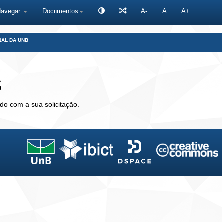
Navegar
Documentos
A-
A
A+
NAL DA UNB
s
do com a sua solicitação.