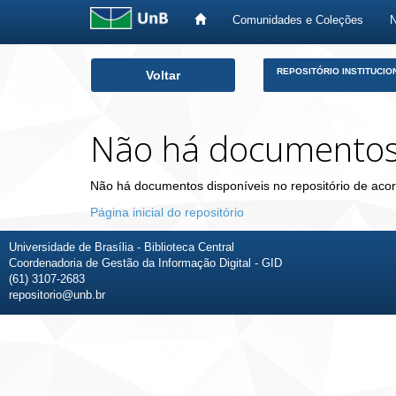
Comunidades e Coleções
Skip
REPOSITÓRIO INSTITUCIO
Voltar
navigation
Não há documento
Não há documentos disponíveis no repositório de acor
Página inicial do repositório
Universidade de Brasília - Biblioteca Central
Coordenadoria de Gestão da Informação Digital - GID
(61) 3107-2683
repositorio@unb.br