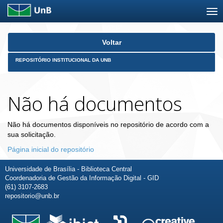
Skip
Voltar
navigation
REPOSITÓRIO INSTITUCIONAL DA UNB
Não há documentos
Não há documentos disponíveis no repositório de acordo com a
sua solicitação.
Página inicial do repositório
Universidade de Brasília - Biblioteca Central
Coordenadoria de Gestão da Informação Digital - GID
(61) 3107-2683
repositorio@unb.br